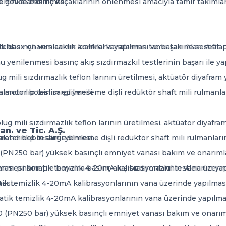
rtifikalandırılması.
e gövde basınç kaçaklarının önlenmesi amacıyla tamir takımlar
ox onarımlarının aralıklarla yapılması ve başarı ile sertifilan
 basınçlı ve sıcaklık kontrol vanalarının tamir takımları seat-
 yenilenmesi basınç akış sızdırmazkıl testlerinin başarı ile yap
 mili sızdırmazlık teflon larının üretilmesi, aktüatör diyafra
landırılıp teslim edilmesi.
 motor bobin sargı yenileme dişli redüktör shaft mili rulmanla
g mili sızdırmazlık teflon larının üretilmesi, aktüatör diyafr
n. ve Tic. A.Ş.
landırılıp teslim edilmesi.
motor bobin sargı yenileme dişli redüktör shaft mili rulmanlar
 (PN250 bar) yüksek basınçlı emniyet vanası bakım ve onarımla
sı pnömatik temizlik 4-20mA kalibrasyonlarının vana üzerinde
ilenmesi komple boyama basınç akış sızdırmazkıl testlerinin ya
k temizlik 4-20mA kalibrasyonlarının vana üzerinde yapılması 
esi.
ik temizlik 4-20mA kalibrasyonlarının vana üzerinde yapılması
0 (PN250 bar) yüksek basınçlı emniyet vanası bakım ve onarıml