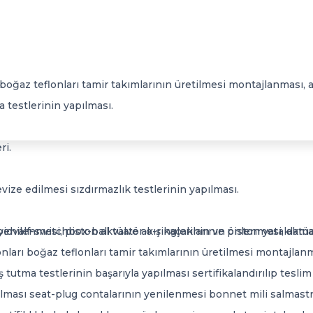
 boğaz teflonları tamir takımlarının üretilmesi montajlanması, a
a testlerinin yapılması.
ri.
ze edilmesi sızdırmazlık testlerinin yapılması.
yenilenmesi, piston aktüatör o-ringlerinin ve piston yataklama
oidvalf-switchbox-ball valve akış kaçaklarının önlenmesi, ak
onları boğaz teflonları tamir takımlarının üretilmesi montajlanm
 tutma testlerinin başarıyla yapılması sertifikalandırılıp teslim
ması seat-plug contalarının yenilenmesi bonnet mili salmastra