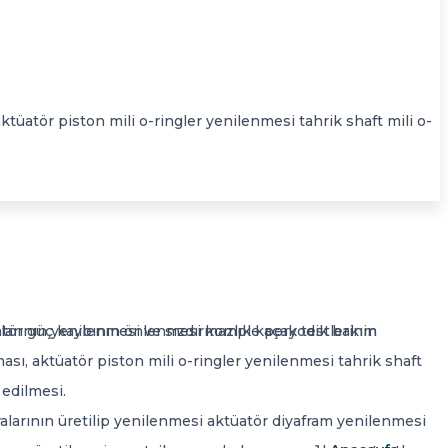
ktüatör piston mili o-ringler yenilenmesi tahrik shaft mili o-
larının yenilenmesi ve sızdırmazlık kaçak testlerinin
tüatör güç kaybının önlenmesi komple peryodik bakım
ası, aktüatör piston mili o-ringler yenilenmesi tahrik shaft
 edilmesi.
larının üretilip yenilenmesi aktüatör diyafram yenilenmesi