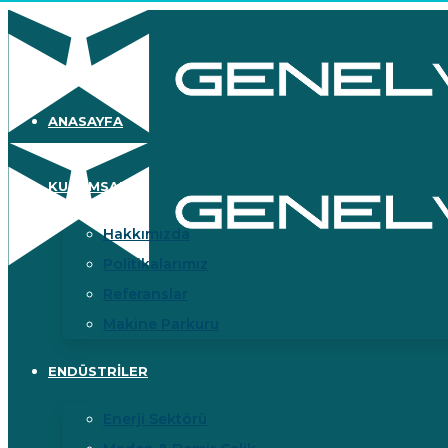
ANASAYFA
KURUMSAL
Hakkımızda
Politikalarımız
Referanslar
Makine Parkuru
ENDÜSTRİLER
Enerji Sektörü