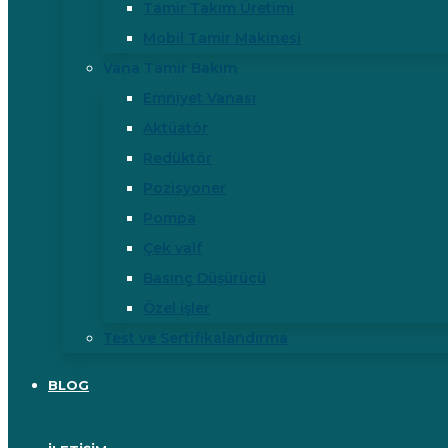
Tamir Takım Üretimi
Mobil Tamir Makinesi
Vana Tamir Bakım
Emniyet Vanası
Aktüatör
Redüktör
Pozisyoner
Pompa
Çek valf
Basınç Düşürücü
Özel işler
Test ve Sertifikalandırma
BLOG