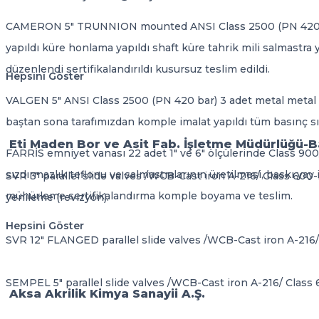
CAMERON 5" TRUNNION mounted ANSI Class 2500 (PN 420 bar) 
yapıldı küre honlama yapıldı shaft küre tahrik mili salmastra 
düzenlendi sertifikalandırıldı kusursuz teslim edildi.
Hepsini Göster
VALGEN 5" ANSI Class 2500 (PN 420 bar) 3 adet metal metal
baştan sona tarafımızdan komple imalat yapıldı tüm basınç sızdı
Eti Maden Bor ve Asit Fab. İşletme Müdürlüğü-B
FARRİS emniyet vanası 22 adet 1" ve 6" ölçülerinde Class 90
sızdırmazlık teflonu ve salmastralarının üretilmesi, baskı ya
SVR 3" parallel slide valves /WCB-Cast iron A-216/ Class 600
mühürleme sertifikalandırma komple boyama ve teslim.
yenileme (revizyon).
Hepsini Göster
SVR 12" FLANGED parallel slide valves /WCB-Cast iron A-216/
SEMPEL 5" parallel slide valves /WCB-Cast iron A-216/ Class
Aksa Akrilik Kimya Sanayii A.Ş.