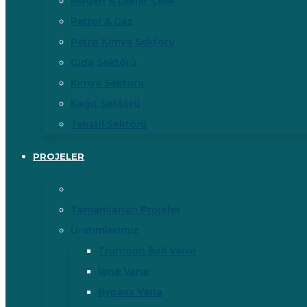
Maden & Demir Çelik
Petrol & Gaz
Petro Kimya Sektörü
Gıda Sektörü
Kimya Sektörü
Kağıt Sektörü
Tekstil Sektörü
PROJELER
Tamamlanan Projeler
Üretimlerimiz
Trunnion Ball Valve
İğne Vana
Bypass Vana