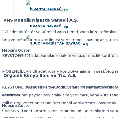
ES
PNS Pendik Nişasta Sanayii A.Ş.
FR
137 adet aktüatör ve küresel vana tamiri, vana küre teflonları
ring ve teflonlarının üretilmesi yenilenmesi, basınç akış tutm
AR
Hepsini Göster
KEYSTONE 121 adet vanaların bakım ve sızdırmazlık kontrolle
MOSENEİLLAN 26 adet rotary kontrolvanalarının seat/plug revi
Organik Kimya San. ve Tic. A.Ş.
KEYSTONE 8 adet silo altı sürgülü vanaların salmastralarının 
KEYSTONE 788 adet 1/2" ve 8" ölçü aralığında aktüatör-solen
yapılması.
onarımlarının peyder pey aralıklarla yapılması, vana küre tefl
mili o-ring ve teflonlarının üretilmesi yenilenmesi, basınç akış
Hepsini Göster
SAMSON 8 adet kontrol vanalarının bakım onarımlarının yapıl