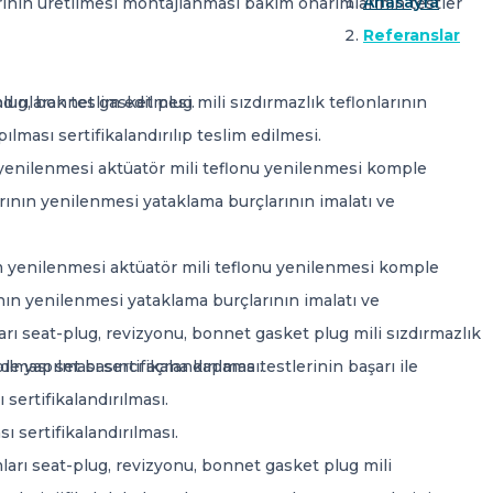
Anasayfa
ının üretilmesi montajlanması bakım onarımlarının testler
Referanslar
dırılarak teslim edilmesi.
plug, bonnet gasket plug mili sızdırmazlık teflonlarının
ılması sertifikalandırılıp teslim edilmesi.
m yenilenmesi aktüatör mili teflonu yenilenmesi komple
rının yenilenmesi yataklama burçlarının imalatı ve
am yenilenmesi aktüatör mili teflonu yenilenmesi komple
ının yenilenmesi yataklama burçlarının imalatı ve
rı seat-plug, revizyonu, bonnet gasket plug mili sızdırmazlık
 yapılması sertifikalandırılması.
pılması set basıncı açma kapama testlerinin başarı ile
sertifikalandırılması.
 sertifikalandırılması.
arı seat-plug, revizyonu, bonnet gasket plug mili