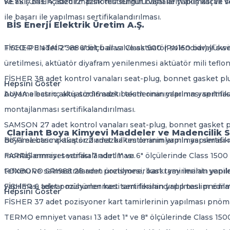
ve akış basınç sızdırmazlık testlerinin başaı ile yapılması ve se
KEYSTONE 4 adet 12" pistonlu sürgülü vanaların akış kaçak v
ile başarı ile yapılması sertifikalandırılması.
BİS Enerji Elektrik Üretim A.Ş.
TYCO-PENTAİR 388 adet ball valve aktüatör solenoidvalf switchb
FİSHER 8 adet 2" ve 6" ölçü arası Class 900 (PN150 bar) yüksek
üretilmesi, aktüatör diyafram yenilenmesi aktüatör mili teflonu
FİSHER 38 adet kontrol vanaları seat-plug, bonnet gasket plug
Hepsini Göster
boyama basınç akış sızdırmazkıl testlerinin yapılması sertifika
AUMA electric aktüatör 16 adet bakım onarımlarının yapılması
montajlanması sertifikalandırılması.
SAMSON 27 adet kontrol vanaları seat-plug, bonnet gasket plu
Clariant Boya Kimyevi Maddeler ve Madencilik Sa
boyama basınç akış sızdırmazkıl testlerinin yapılması sertifika
BİFFİ electric aktüatör 2 adet bakım onarımlarının yapılması 
montajlanması sertifikalandırılması.
FARRİS emniyet vanası 7 adet 1" ve 6" ölçülerinde Class 1500
FOXBORO SRI988 28 adet pozisyoner kart tamirlerinin yapılma
teflonu ve salmastralarının üretilmesi, baskı yay imalatı yen
FİSHER 6 adet pozisyoner kart tamirlerinin yapılması pnömati
yapılması tekrar mühürlenmesi sertifikalandırılıp teslim edilm
Hepsini Göster
FİSHER 37 adet pozisyoner kart tamirlerinin yapılması pnömat
TERMO emniyet vanası 13 adet 1" ve 8" ölçülerinde Class 150