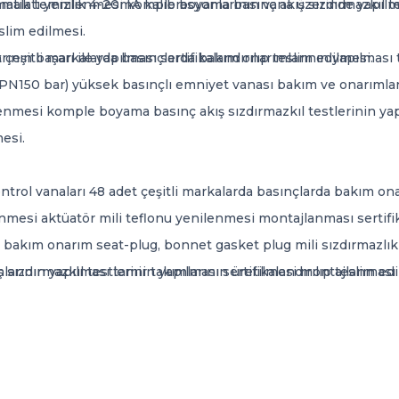
tik temizlik 4-20mA kalibrasyonlarının vana üzerinde yapılmas
y imalatı yenilenmesi komple boyama basınç akış sızdırmazkıl t
slim edilmesi.
nın başarı ile yapılması sertifikalandırılıp teslim edilmesi.
tli markalarda basınçlarda bakım onarımlarının yapılması t
PN150 bar) yüksek basınçlı emniyet vanası bakım ve onarımları
ilenmesi komple boyama basınç akış sızdırmazkıl testlerinin ya
esi.
aları 48 adet çeşitli markalarda basınçlarda bakım onarıml
enmesi aktüatör mili teflonu yenilenmesi montajlanması sertifik
m onarım seat-plug, bonnet gasket plug mili sızdırmazlık te
arının yapılması tamir takımlarının üretilmesi montajlanması s
zdırmazkıl testlerinin yapılması sertifikalandırılıp teslim edi