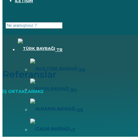
İLETİŞİM
TR
EN
Referanslar
RU
İŞ ORTAKLARIMIZ
DE
IT