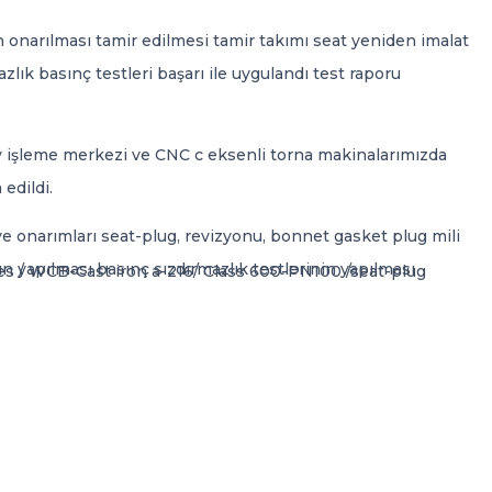
narılması tamir edilmesi tamir takımı seat yeniden imalat
zlık basınç testleri başarı ile uygulandı test raporu
işleme merkezi ve CNC c eksenli torna makinalarımızda
edildi.
e onarımları seat-plug, revizyonu, bonnet gasket plug mili
n yapılması basınç sızdırmazlık testlerinin yapılması
lves / WCB-Cast iron a-216/ Class 600-PN100 /seat-plug