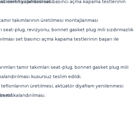
ı sertifikalandırılması.
estlerinin yapılması set basıncı açma kapama testlerinin
amir takımlarının üretilmesi montajlanması
 seat-plug, revizyonu, bonnet gasket plug mili sızdırmazlık
pılması set basıncı açma kapama testlerinin başarı ile
arı tamir takımları seat-plug, bonnet gasket plug mili
alandırılması kusursuz teslim edildi.
flonlarının üretilmesi, aktüatör diyafram yenilenmesi
ertifikalandırılması.
lmesi.