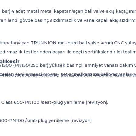
4 adet metal metal kapatan/açan ball valve akış kaçağının o
yenilendi gövde basınç sızdırmazlık ve vana kapalı akış sızdırma
 kapatan/açan TRUNNION mounted ball valve kendi CNC yatay 
rmazlık testlerinden başarı ile geçti sertifikalandırıldı teslim 
alıkesir
0/1500 (PN150/250 bar) yüksek basınçlı emniyet vanası bakım v
y imalatı yenilenmesi montaj, set açma/kapama kalibrasyonlarını
-PN100 /seat-plug yenileme (revizyon) SVR 4" paralel slıde va
 Class 600-PN100 /seat-plug yenileme (revizyon).
 600-PN100 /seat-plug yenileme (revizyon).