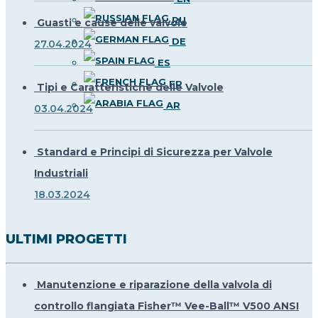
RU
Guasti e cause delle valvole
DE
27.04.2024
ES
FR
Tipi e Caratteristiche delle Valvole
AR
03.04.2024
Standard e Principi di Sicurezza per Valvole
Industriali
18.03.2024
ULTIMI PROGETTI
Manutenzione e riparazione della valvola di
controllo flangiata Fisher™ Vee-Ball™ V500 ANSI