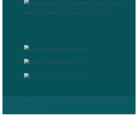
Sultan Orhan Mah. Hasköy Sanayi
Sitesi B/11 Blok No:7 Gebze / KOCAELİ
info@genelvana.com
+90 262 642 31 16
+90 533 025 62 53
© 2024 GENEL VANA - Azienda di manutenzione valvole
Tutti i diritti riservati.