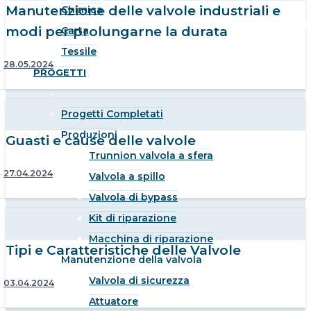
Manutenzione delle valvole industriali e
Chimica
modi per prolungarne la durata
Carta
Tessile
28.05.2024
PROGETTI
Progetti Completati
Produzioni
Guasti e cause delle valvole
Trunnion valvola a sfera
27.04.2024
Valvola a spillo
Valvola di bypass
Kit di riparazione
Macchina di riparazione
Tipi e Caratteristiche delle Valvole
Manutenzione della valvola
Valvola di sicurezza
03.04.2024
Attuatore