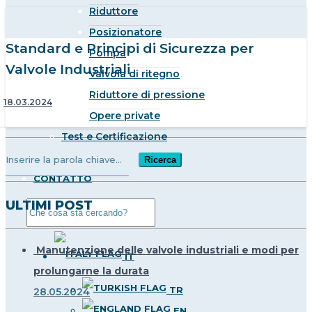
Riduttore
Posizionatore
Standard e Principi di Sicurezza per
Pompa
Valvole Industriali
Valvola di ritegno
Riduttore di pressione
18.03.2024
Opere private
Test e Certificazione
BLOG
CONTATTO
ULTIMI POST
Manutenzione delle valvole industriali e modi per
IT
prolungarne la durata
TR
28.05.2024
EN