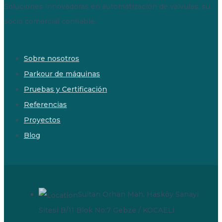
Soluciones innovadoras en automatización de válvulas, su
socio comercial confiable.
Sobre nosotros
Parkour de máquinas
Pruebas y Certificación
Referencias
Proyectos
Blog
Sultan Orhan Mah. Hasköy Sanayi
Sitesi B/11 Blok No:7 Gebze / KOCAELİ