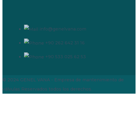
info@genelvana.com
+90 262 642 31 16
+90 533 025 62 53
© 2024 GENEL VANA - Empresa de mantenimiento de
válvulas
Reservados todos los derechos.