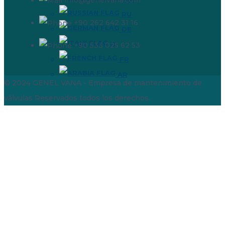
RU
+90 262 642 31 16
DE
IT
+90 533 025 62 53
FR
AR
© 2024 GENEL VANA - Empresa de mantenimiento de
válvulas
Reservados todos los derechos.