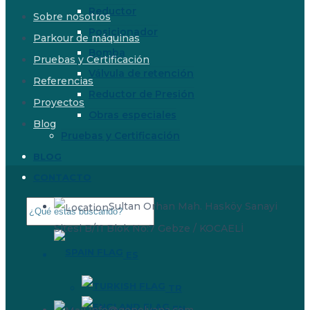
Reductor
Sobre nosotros
Posicionador
Parkour de máquinas
Bomba
Pruebas y Certificación
Válvula de retención
Referencias
Reductor de Presión
Proyectos
Obras especiales
Blog
Pruebas y Certificación
BLOG
CONTACTO
Sultan Orhan Mah. Hasköy Sanayi
Sitesi B/11 Blok No:7 Gebze / KOCAELİ
ES
TR
EN
info@genelvana.com