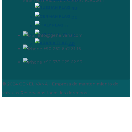
Sitesi B/11 Blok No:7 Gebze / KOCAELİ
RU
DE
IT
FR
info@genelvana.com
AR
+90 262 642 31 16
+90 533 025 62 53
© 2024 GENEL VANA - Empresa de mantenimiento de
válvulas
Reservados todos los derechos.