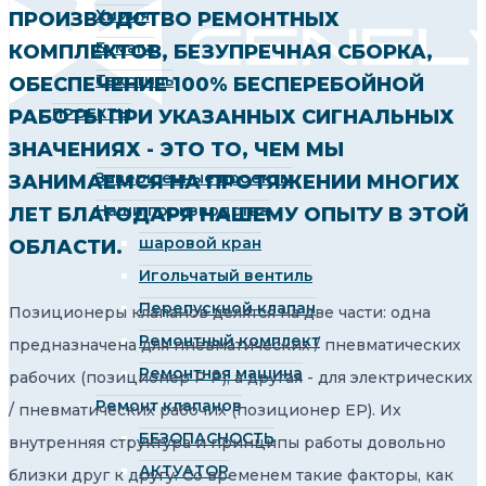
Химия
ПРОИЗВОДСТВО РЕМОНТНЫХ
Бумага
КОМПЛЕКТОВ, БЕЗУПРЕЧНАЯ СБОРКА,
Текстиль
ОБЕСПЕЧЕНИЕ 100% БЕСПЕРЕБОЙНОЙ
ПРОЕКТЫ
РАБОТЫ ПРИ УКАЗАННЫХ СИГНАЛЬНЫХ
ЗНАЧЕНИЯХ - ЭТО ТО, ЧЕМ МЫ
Завершенные проекты
ЗАНИМАЕМСЯ НА ПРОТЯЖЕНИИ МНОГИХ
Наши производства
ЛЕТ БЛАГОДАРЯ НАШЕМУ ОПЫТУ В ЭТОЙ
шаровой кран
ОБЛАСТИ.
Игольчатый вентиль
Перепускной клапан
Позиционеры клапанов делятся на две части: одна
Ремонтный комплект
предназначена для пневматических / пневматических
Ремонтная машина
рабочих (позиционер P P), а другая - для электрических
Ремонт клапанов
/ пневматических рабочих (позиционер EP). Их
БЕЗОПАСНОСТЬ
внутренняя структура и принципы работы довольно
АКТУАТОР
близки друг к другу. Со временем такие факторы, как