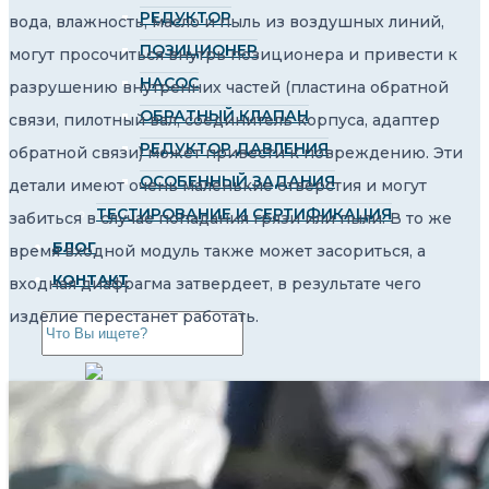
РЕДУКТОР
вода, влажность, масло и пыль из воздушных линий,
ПОЗИЦИОНЕР
могут просочиться внутрь позиционера и привести к
НАСОС
разрушению внутренних частей (пластина обратной
ОБРАТНЫЙ КЛАПАН
связи, пилотный вал, соединитель корпуса, адаптер
РЕДУКТОР ДАВЛЕНИЯ
обратной связи) может привести к повреждению. Эти
ОСОБЕННЫЙ ЗАДАНИЯ
детали имеют очень маленькие отверстия и могут
ТЕСТИРОВАНИЕ И СЕРТИФИКАЦИЯ
забиться в случае попадания грязи или пыли. В то же
БЛОГ
время входной модуль также может засориться, а
КОНТАКТ
входная диафрагма затвердеет, в результате чего
изделие перестанет работать.
RU
TR
EN