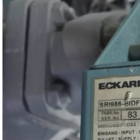
DE
IT
ES
FR
AR