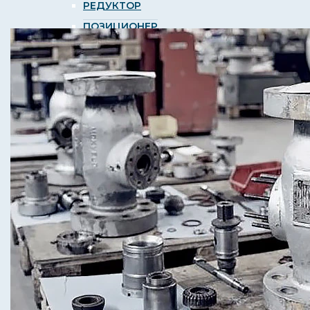
РЕДУКТОР
ПОЗИЦИОНЕР
НАСОС
ОБРАТНЫЙ КЛАПАН
РЕДУКТОР ДАВЛЕНИЯ
ОСОБЕННЫЙ ЗАДАНИЯ
ТЕСТИРОВАНИЕ И СЕРТИФИКАЦИЯ
БЛОГ
КОНТАКТ
RU
TR
EN