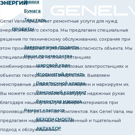
Химия
ЭНЕРГИИ
Бумага
Текстиль
Genel Vana предлагает ремонтные услуги для нужд
ПРОЕКТЫ
энергетического сектора. Мы предлагаем специальные
решения по техническому обслуживанию, сохраняя при
Завершенные проекты
этом производство и учитывая безопасность объекта. Мы
Наши производства
специализируемся на электростанциях
шаровой кран
комбинированного цикла, тепловых электростанциях и
Игольчатый вентиль
объектах геотермальной энергетики. Выявляем
Перепускной клапан
неисправные детали, быстро измеряем и маркируем их.
Ремонтный комплект
Вы можете оставить свою арматуру в надежных руках
Ремонтная машина
благодаря нашему опыту в выборе материалов при
Ремонт клапанов
производстве ремонтных комплектов. Как Genel Vana, мы
БЕЗОПАСНОСТЬ
предлагаем надежный, качественный и тщательный
АКТУАТОР
подход к обслуживанию.