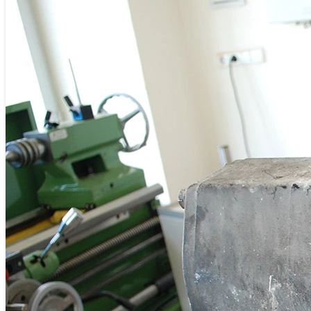
Riduttore
Posizionatore
Pompa
Valvola di ritegno
Riduttore di pressione
Opere private
Test e Certificazione
BLOG
CONTATTO
IT
TR
EN