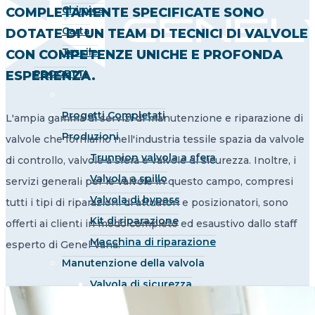
Chimica
COMPLETAMENTE SPECIFICATE SONO
Carta
DOTATE DI UN TEAM DI TECNICI DI VALVOLE
Tessile
CON COMPETENZE UNICHE E PROFONDA
PROGETTI
ESPERIENZA.
Progetti Completati
L'ampia gamma di servizi di manutenzione e riparazione di
Produzioni
valvole che forniamo nell'industria tessile spazia da valvole
Trunnion valvola a sfera
di controllo, valvole a sfera e valvole di sicurezza. Inoltre, i
Valvola a spillo
servizi generali per le valvole in questo campo, compresi
Valvola di bypass
tutti i tipi di riparazioni di attuatori e posizionatori, sono
Kit di riparazione
offerti ai clienti in modo completo ed esaustivo dallo staff
Macchina di riparazione
esperto di Genel Vana.
Manutenzione della valvola
Valvola di sicurezza
Attuatore