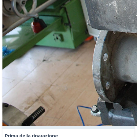
RU
DE
ES
FR
AR
Prima della riparazione