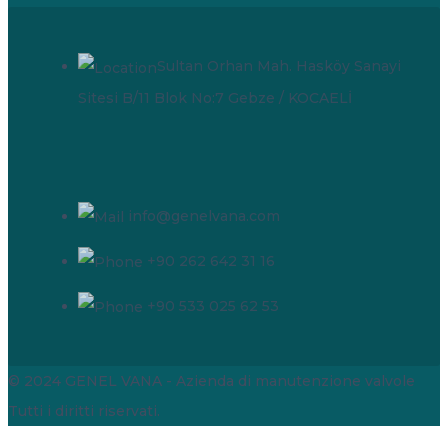
Sultan Orhan Mah. Hasköy Sanayi
Sitesi B/11 Blok No:7 Gebze / KOCAELİ
info@genelvana.com
+90 262 642 31 16
+90 533 025 62 53
© 2024 GENEL VANA - Azienda di manutenzione valvole
Tutti i diritti riservati.