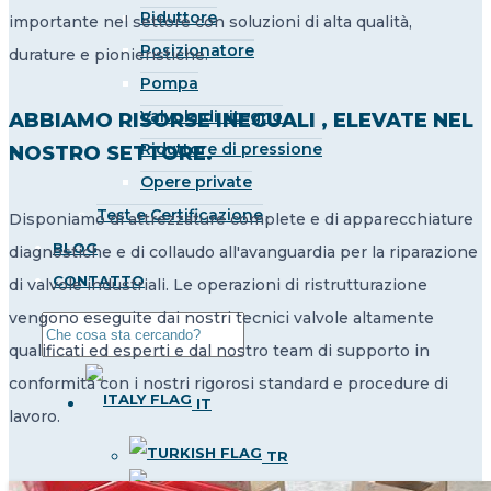
Riduttore
importante nel settore con soluzioni di alta qualità,
Posizionatore
durature e pionieristiche.
Pompa
Valvola di ritegno
ABBIAMO RISORSE INEGUALI , ELEVATE NEL
Riduttore di pressione
NOSTRO SETTORE.
Opere private
Test e Certificazione
Disponiamo di attrezzature complete e di apparecchiature
BLOG
diagnostiche e di collaudo all'avanguardia per la riparazione
CONTATTO
di valvole industriali. Le operazioni di ristrutturazione
vengono eseguite dai nostri tecnici valvole altamente
qualificati ed esperti e dal nostro team di supporto in
conformità con i nostri rigorosi standard e procedure di
IT
lavoro.
TR
EN