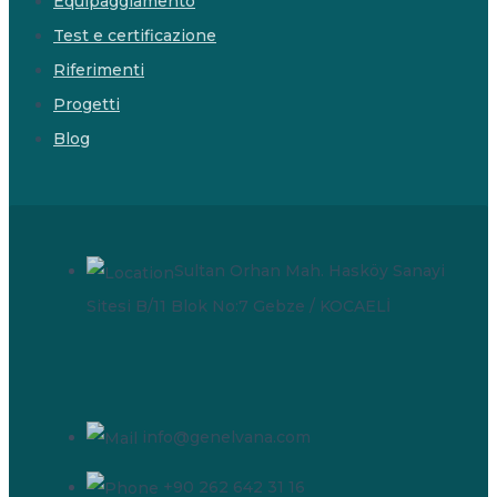
Equipaggiamento
Test e certificazione
Riferimenti
Progetti
Blog
Sultan Orhan Mah. Hasköy Sanayi
Sitesi B/11 Blok No:7 Gebze / KOCAELİ
info@genelvana.com
+90 262 642 31 16