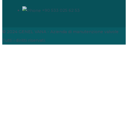
+90 533 025 62 53
© 2024 GENEL VANA - Azienda di manutenzione valvole
Tutti i diritti riservati.