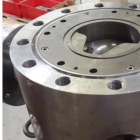
RU
DE
ES
FR
AR