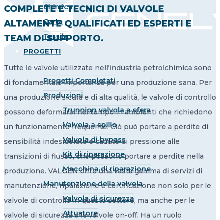
Chimica
COMPLETE E TECNICI DI VALVOLE
Carta
ALTAMENTE QUALIFICATI ED ESPERTI E
Tessile
TEAM DI SUPPORTO.
PROGETTI
Tutte le valvole utilizzate nell'industria petrolchimica sono
Progetti Completati
di fondamentale importanza per una produzione sana. Per
Produzioni
una produzione sicura e di alta qualità, le valvole di controllo
Trunnion valvola a sfera
possono deformarsi nel tempo in ambienti che richiedono
Valvola a spillo
un funzionamento frequente. Ciò può portare a perdite di
Valvola di bypass
sensibilità indesiderate e cadute di pressione alle
Kit di riparazione
transizioni di flusso, che possono portare a perdite nella
Macchina di riparazione
produzione. VALGEN offre una vasta gamma di servizi di
Manutenzione della valvola
manutenzione, riparazione e certificazione non solo per le
Valvola di sicurezza
valvole di controllo in questo settore, ma anche per le
Attuatore
valvole di sicurezza e le valvole on-off. Ha un ruolo