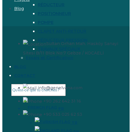
RÉDUCTEUR
Blog
POSITIONNEUR
POMPE
CLAPET ANTI-RETOUR
RÉDUCTEUR PRESSION
Sultan Orhan Mah. Hasköy Sanayi
TRAVAUX SPÉCIAUX
Sitesi B/11 Blok No:7 Gebze / KOCAELİ
Essais et Certification
BLOG
CONTACT
info@genelvana.com
+90 262 642 31 16
FR
+90 533 025 62 53
TR
EN