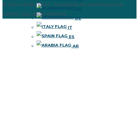
© 2024 GENEL VANA - Entreprise de maintenance de
RU
vannes
Tous droits réservés.
DE
IT
ES
AR