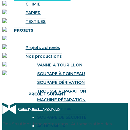
CHIMIE
PAPIER
TEXTILES
PROJETS
Projets achevés
Nos productions
VANNE À TOURILLON
SOUPAPE À POINTEAU
SOUPAPE DÉRIVATION
TROUSSE RÉPARATION
PROJET SUIVANT
MACHINE RÉPARATION
Entretien des vannes
SOUPAPE DE SÉCURITÉ
Des Solutions Innovantes dans l'Automatisation des
ACTIONNEUR