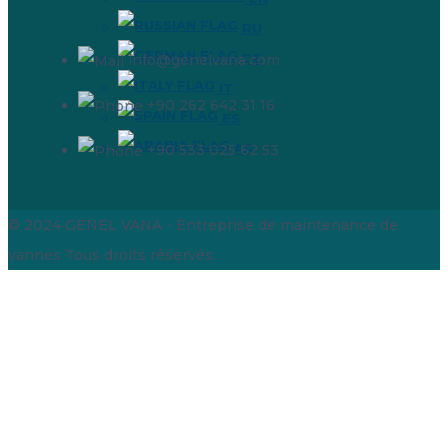
RU
DE
info@genelvana.com
IT
+90 262 642 31 16
ES
AR
+90 533 025 62 53
© 2024 GENEL VANA - Entreprise de maintenance de
vannes
Tous droits réservés.