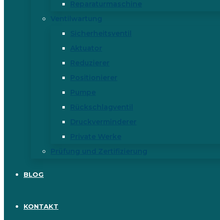
Reparaturmaschine
Ventilwartung
Sicherheitsventil
Aktuator
Reduzierer
Positionierer
Pumpe
Rückschlagventil
Druckverminderer
Private Werke
Prüfung und Zertifizierung
BLOG
KONTAKT