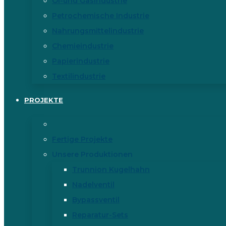
Öl-und Gasindustrie
Petrochemische Industrie
Nahrungsmittelindustrie
Chemieindustrie
Papierindustrie
Textilindustrie
PROJEKTE
Fertige Projekte
Unsere Produktionen
Trunnion Kugelhahn
Nadelventil
Bypassventil
Reparatur-Sets