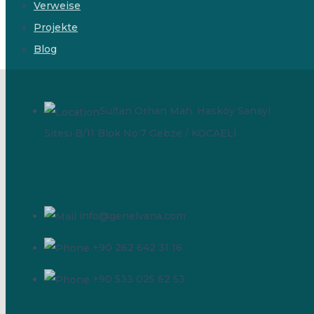
Verweise
Projekte
Blog
Sultan Orhan Mah. Hasköy Sanayi
Sitesi B/11 Blok No:7 Gebze / KOCAELİ
info@genelvana.com
+90 262 642 31 16
+90 533 025 62 53