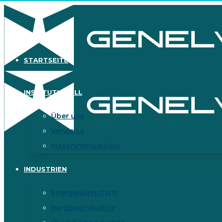
STARTSEITE
INSTITUTIONELL
Über uns
Verweise
Maschinenparkour
INDUSTRIEN
Energiewirtschaft
Bergbauindustrie